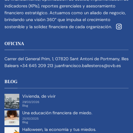
indicadores (KPIs), reportes gerenciales y asesoramiento
financiero estratégico. Actuamos como un aliado de negocio,
brindando una visión 360° que impulsa el crecimiento
sostenible y la solidez financiera de cada organización.
OFICINA
Carrer del General Prim, 1, 07820 Sant Antoni de Portmany, Illes
Balears
+34 645 209 213
juanfrancisco.ballesteros@ovb.es
BLOG
Vivienda, de vivir
29/03/2026
Blog
Una educación financiera de miedo.
25/10/2025
Blog
Halloween, la economía y tus miedos.