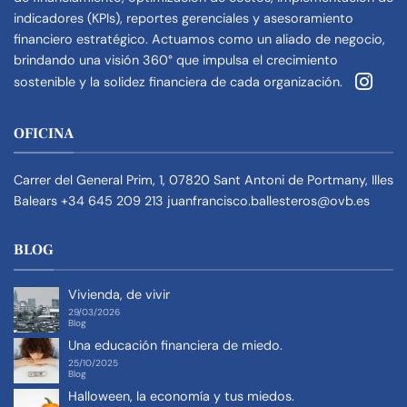
indicadores (KPIs), reportes gerenciales y asesoramiento
financiero estratégico. Actuamos como un aliado de negocio,
brindando una visión 360° que impulsa el crecimiento
sostenible y la solidez financiera de cada organización.
OFICINA
Carrer del General Prim, 1, 07820 Sant Antoni de Portmany, Illes
Balears
+34 645 209 213
juanfrancisco.ballesteros@ovb.es
BLOG
Vivienda, de vivir
29/03/2026
Blog
Una educación financiera de miedo.
25/10/2025
Blog
Halloween, la economía y tus miedos.