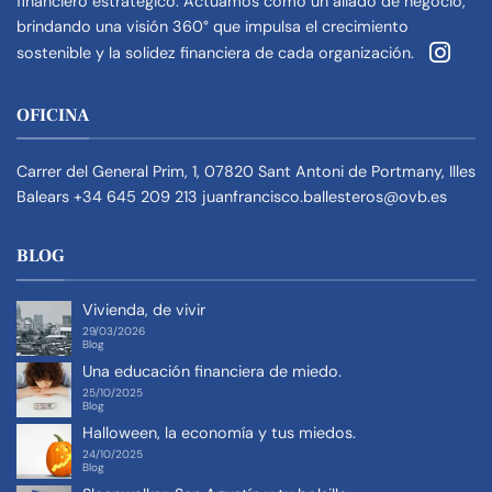
financiero estratégico. Actuamos como un aliado de negocio,
brindando una visión 360° que impulsa el crecimiento
sostenible y la solidez financiera de cada organización.
OFICINA
Carrer del General Prim, 1, 07820 Sant Antoni de Portmany, Illes
Balears
+34 645 209 213
juanfrancisco.ballesteros@ovb.es
BLOG
Vivienda, de vivir
29/03/2026
Blog
Una educación financiera de miedo.
25/10/2025
Blog
Halloween, la economía y tus miedos.
24/10/2025
Blog